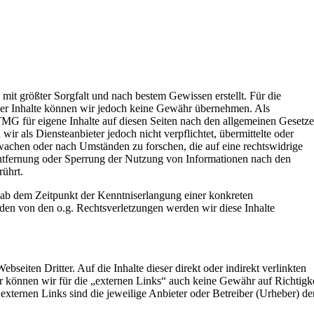
n mit größter Sorgfalt und nach bestem Gewissen erstellt. Für die
t der Inhalte können wir jedoch keine Gewähr übernehmen. Als
TMG für eigene Inhalte auf diesen Seiten nach den allgemeinen Gesetz
ir als Diensteanbieter jedoch nicht verpflichtet, übermittelte oder
wachen oder nach Umständen zu forschen, die auf eine rechtswidrige
Entfernung oder Sperrung der Nutzung von Informationen nach den
rührt.
t ab dem Zeitpunkt der Kenntniserlangung einer konkreten
en von den o.g. Rechtsverletzungen werden wir diese Inhalte
bseiten Dritter. Auf die Inhalte dieser direkt oder indirekt verlinkten
r können wir für die „externen Links“ auch keine Gewähr auf Richtigke
 externen Links sind die jeweilige Anbieter oder Betreiber (Urheber) de