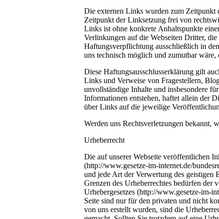
Die externen Links wurden zum Zeitpunkt d
Zeitpunkt der Linksetzung frei von rechtswi
Links ist ohne konkrete Anhaltspunkte einer
Verlinkungen auf die Webseiten Dritter, di
Haftungsverpflichtung ausschließlich in de
uns technisch möglich und zumutbar wäre, d
Diese Haftungsausschlusserklärung gilt auc
Links und Verweise von Fragestellern, Bloge
unvollständige Inhalte und insbesondere für
Informationen entstehen, haftet allein der D
über Links auf die jeweilige Veröffentlichun
Werden uns Rechtsverletzungen bekannt, we
Urheberrecht
Die auf unserer Webseite veröffentlichen I
(http://www.gesetze-im-internet.de/bundesre
und jede Art der Verwertung des geistigen E
Grenzen des Urheberrechtes bedürfen der vo
Urhebergesetzes (http://www.gesetze-im-in
Seite sind nur für den privaten und nicht k
von uns erstellt wurden, sind die Urheberrec
gemacht. Sollten Sie trotzdem auf eine Urh