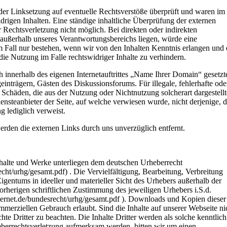
er Linksetzung auf eventuelle Rechtsverstöße überprüft und waren im
drigen Inhalten. Eine ständige inhaltliche Überprüfung der externen
 Rechtsverletzung nicht möglich. Bei direkten oder indirekten
e außerhalb unseres Verantwortungsbereichs liegen, würde eine
m Fall nur bestehen, wenn wir von den Inhalten Kenntnis erlangen und 
ie Nutzung im Falle rechtswidriger Inhalte zu verhindern.
h innerhalb des eigenen Internetauftrittes „Name Ihrer Domain“ gesetzt
inträgern, Gästen des Diskussionsforums. Für illegale, fehlerhafte ode
 Schäden, die aus der Nutzung oder Nichtnutzung solcherart dargestell
iensteanbieter der Seite, auf welche verwiesen wurde, nicht derjenige, d
g lediglich verweist.
rden die externen Links durch uns unverzüglich entfernt.
nhalte und Werke unterliegen dem deutschen Urheberrecht
cht/urhg/gesamt.pdf) . Die Vervielfältigung, Bearbeitung, Verbreitung
igentums in ideeller und materieller Sicht des Urhebers außerhalb der
rherigen schriftlichen Zustimmung des jeweiligen Urhebers i.S.d.
ternet.de/bundesrecht/urhg/gesamt.pdf ). Downloads und Kopien dieser
ommerziellen Gebrauch erlaubt. Sind die Inhalte auf unserer Webseite ni
hte Dritter zu beachten. Die Inhalte Dritter werden als solche kenntlich
eberrechtsverletzung aufmerksam werden, bitten wir um einen