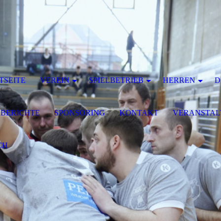
TSEITE
VEREIN
SPIELBETRIEB
HERREN
D
LBERICHTE
SPONSORING
KONTAKT
VERANSTA
CH